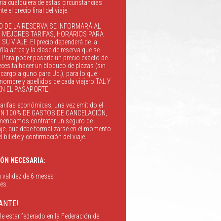
ría cualquiera de estas circunstancias
e el precio final del viaje.
 DE LA RESERVA SE INFORMARÁ AL
S MEJORES TARIFAS, HORARIOS PARA
U VIAJE. El precio dependerá de la
ía aérea y la clase de reserva que se
 Para poder pasarle un precio exacto de
ecesita hacer un bloqueo de plazas (sin
argo alguno para Ud.), para lo que
nombre y apellidos de cada viajero TAL Y
N EL PASAPORTE.
tarifas económicas, una vez emitido el
N UN 100% DE GASTOS DE CANCELACIÓN,
omendamos contratar un seguro de
aje, que debe formalizarse en el momento
 billete y confirmación del viaje.
́N NECESARIA:
 validez de 6 meses .
es.
ANTE!
le estar federado en la Federación de