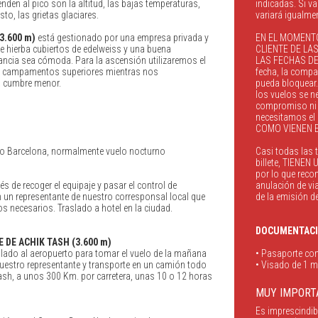
enden al pico son la altitud, las bajas temperaturas,
indicadas. Si va
to, las grietas glaciares.
variará igualment
3.600 m)
está gestionado por una empresa privada y
EN EL MOMENTO
 hierba cubiertos de edelweiss y una buena
CLIENTE DE LA
tancia sea cómoda. Para la ascensión utilizaremos el
LAS FECHAS DE S
s campamentos superiores mientras nos
fecha, la compañ
a cumbre menor.
pueda bloquear.
los vuelos se n
compromiso ni c
necesitamos el 
COMO VIENEN E
d o Barcelona, normalmente vuelo nocturno
Casi todas las 
billete, TIENE
por lo que rec
s de recoger el equipaje y pasar el control de
anulación de vi
 un representante de nuestro corresponsal local que
de la emisión del
 necesarios. Traslado a hotel en la ciudad.
DOCUMENTACIO
 DE ACHIK TASH (3.600 m)
ado al aeropuerto para tomar el vuelo de la mañana
• Pasaporte con
uestro representante y transporte en un camión todo
• Visado de 1 m
ash, a unos 300 Km. por carretera, unas 10 o 12 horas
MUY IMPORT
Es imprescindib