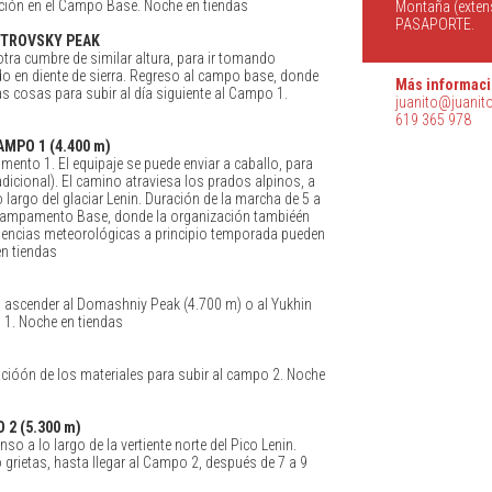
ción en el Campo Base. Noche en tiendas
Montaña (extens
PASAPORTE.
PETROVSKY PEAK
tra cumbre de similar altura, para ir tomando
o en diente de sierra. Regreso al campo base, donde
Más informaci
cosas para subir al día siguiente al Campo 1.
juanito@juanit
619 365 978
AMPO 1 (4.400 m)
nto 1. El equipaje se puede enviar a caballo, para
dicional). El camino atraviesa los prados alpinos, a
 largo del glaciar Lenin. Duración de la marcha de 5 a
Campamento Base, donde la organización tambiéén
emencias meteorológicas a principio temporada pueden
n tiendas
s ascender al Domashniy Peak (4.700 m) o al Yukhin
1. Noche en tiendas
cióón de los materiales para subir al campo 2. Noche
 2 (5.300 m)
o a lo largo de la vertiente norte del Pico Lenin.
ietas, hasta llegar al Campo 2, después de 7 a 9