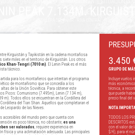
NO 2022. (PENDIENTE DE CONFIRMACIÓN ANTE SITUACIÓN COV
NIN PEAK 7.134M. KIRGUIS
CORDILLERA DEL PAMIR - ASIA CENTRAL
PRESUP
ntre Kirguistán y Tayikistán en la cadena montañosa
3.450 
 siete miles en el territorio de Kirguistán. Los otros
ico Khan-Tengri (7010 m)
. El Lenin Peak es el más
ista tácnico.
GRUPO DE MÁS
 partida para los montañeros que intentan el programa
Incluye vuelos i
iético de montañismo que se concedía a los
más económica a
altas de la Unión Soviética. Para obtener este
técnica, a recon
los Picos: Comunismo (7.495m), Lenin (7.134 m),
que puede haber 
 m). Todos ellos se encuentran en la Cordillera del
precio final del v
 Cordillera del Tian Shan. Aquellos que completaran el
o de Leopardo de las Nieves.
NOTA IMPORTA
s accesibles del mundo pero que cuenta con
TODOS LOS PR
ensión es poco técnica, no obstante,
es una
DESCRITOS está
deben ser valorados
, requiere experiencia en
con el valor de
́n física y una aclimatación adecuada. Las principales
$/€), para el n