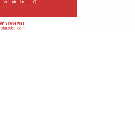
ión “todo el mundo”).
ón y reservas:
ooiarzabal.com