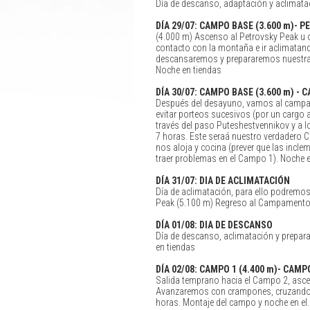
Día de descanso, adaptación y aclimata
DÍA
29/07: CAMPO BASE (3.600 m)- 
(4.000 m) Ascenso al Petrovsky Peak u o
contacto con la montaña e ir aclimatand
descansaremos y prepararemos nuestras 
Noche en tiendas
DÍA
30/07: CAMPO BASE (3.600 m) - C
Después del desayuno, vamos al campame
evitar porteos sucesivos (por un cargo a
través del paso Puteshestvennikov y a lo
7 horas. Este seraá nuestro verdadero 
nos aloja y cocina (prever que las incl
traer problemas en el Campo 1). Noche e
DÍA
31/07: DIA DE ACLIMATACIÓN
Día de aclimatación, para ello podremo
Peak (5.100 m) Regreso al Campamento 
DÍA
01/08: DIA DE DESCANSO
Día de descanso, aclimatación y prepara
en tiendas
DÍA
02/08: CAMPO 1 (4.400 m)- CAMPO
Salida temprano hacia el Campo 2, ascens
Avanzaremos con crampones, cruzando gr
horas. Montaje del campo y noche en el.