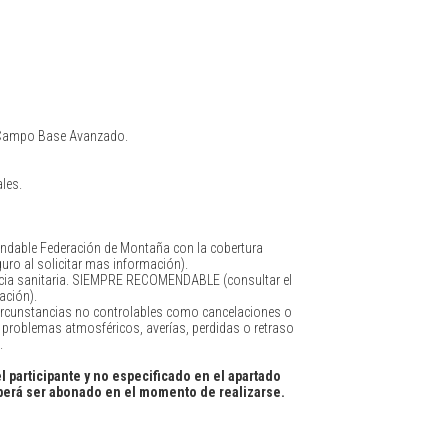
al Campo Base Avanzado.
les.
ndable Federación de Montaña con la cobertura
guro al solicitar mas información).
encia sanitaria. SIEMPRE RECOMENDABLE (consultar el
ación).
ircunstancias no controlables como cancelaciones o
, problemas atmosféricos, averías, perdidas o retraso
.
l participante y no especificado en el apartado
eberá ser abonado en el momento de realizarse.