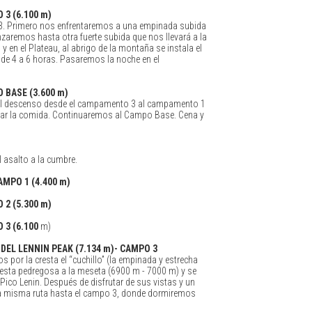
 3 (6.100 m)
. Primero nos enfrentaremos a una empinada subida
nzaremos hasta otra fuerte subida que nos llevará a la
en el Plateau, al abrigo de la montaña se instala el
 de 4 a 6 horas. Pasaremos la noche en el
 BASE (3.600 m)
 descenso desde el campamento 3 al campamento 1
ar la comida. Continuaremos al Campo Base. Cena y
 asalto a la cumbre.
AMPO 1 (4.400 m)
 2 (5.300 m)
 3 (6.100
m)
 DEL LENNIN PEAK (7.134 m)- CAMPO 3
por la cresta el “cuchillo” (la empinada y estrecha
cresta pedregosa a la meseta (6900 m - 7000 m) y se
Pico Lenin. Después de disfrutar de sus vistas y un
a misma ruta hasta el campo 3, donde dormiremos