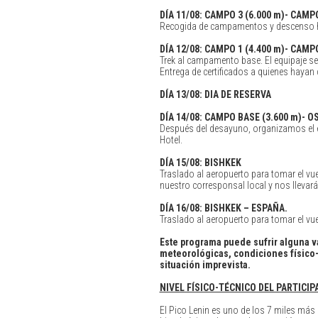
DÍA
11/08: CAMPO 3 (6.000 m)- CAMPO
Recogida de campamentos y descenso h
DÍA
12/08: CAMPO 1 (4.400 m)- CAMPO
Trek al campamento base. El equipaje se 
Entrega de certificados a quienes hayan
DÍA
13/08: DIA DE RESERVA
DÍA
14/08: CAMPO BASE (3.600 m)- O
Después del desayuno, organizamos el eq
Hotel.
DÍA
15/08: BISHKEK
Traslado al aeropuerto para tomar el vue
nuestro corresponsal local y nos llevara
DÍA
16/08: BISHKEK – ESPAÑA.
Traslado al aeropuerto para tomar el vue
Este programa puede sufrir alguna var
meteorológicas, condiciones físico-
situación imprevista.
NIVEL FÍSICO-TÉCNICO DEL PARTICIP
El Pico Lenin es uno de los 7 miles má