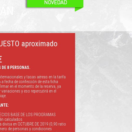
ID19)
TÁN
UESTO
aproximado
€
 DE 8 PERSONAS.
nternacionales y tasas aéreas en la tarifa
 fecha de confección de esta ficha
firmar en el momento de la reserva, ya
variaciones y eso repercutirá en el
iaje.
NTE:
ECIOS BASE DE LOS PROGRAMAS
n calculados
 la divisa en OCTUBRE DE 2019 (0,90 ratio
úmero de personas y condiciones