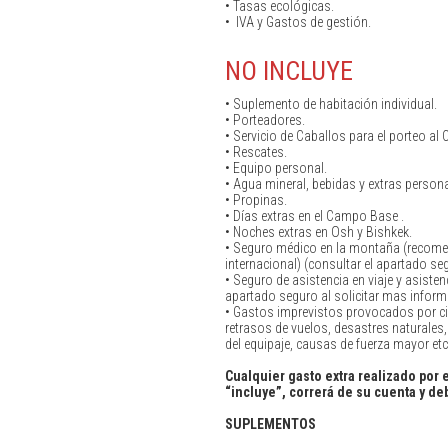
• Tasas ecológicas.
• IVA y Gastos de gestión.
NO INCLUYE
• Suplemento de habitación individual.
• Porteadores.
• Servicio de Caballos para el porteo 
• Rescates.
• Equipo personal.
• Agua mineral, bebidas y extras persona
• Propinas.
• Días extras en el Campo Base .
• Noches extras en Osh y Bishkek.
• Seguro médico en la montaña (recome
internacional) (consultar el apartado se
• Seguro de asistencia en viaje y asist
apartado seguro al solicitar mas inform
• Gastos imprevistos provocados por c
retrasos de vuelos, desastres naturales
del equipaje, causas de fuerza mayor etc
Cualquier gasto extra realizado por e
“incluye”, correrá de su cuenta y d
SUPLEMENTOS