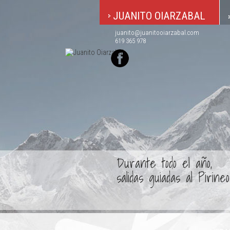
JUANITO OIARZABAL
juanito@juanitooiarzabal.com
619 365 978
Durante todo el año,
salidas guiadas al Pirineo