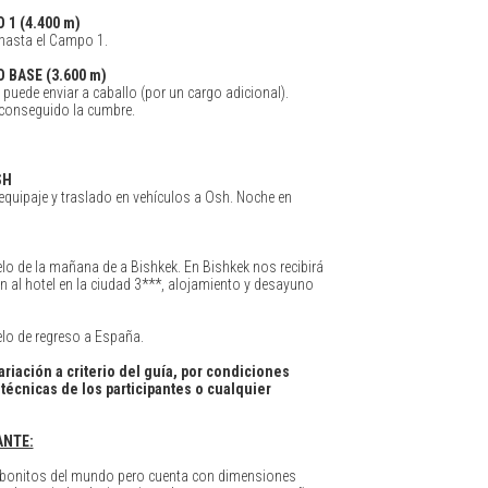
 1 (4.400 m)
asta el Campo 1.
 BASE (3.600 m)
puede enviar a caballo (por un cargo adicional).
 conseguido la cumbre.
SH
uipaje y traslado en vehículos a Osh. Noche en
lo de la mañana de a Bishkek. En Bishkek nos recibirá
́n al hotel en la ciudad 3***, alojamiento y desayuno
lo de regreso a España.
iación a criterio del guía, por condiciones
técnicas de los participantes o cualquier
ANTE:
s bonitos del mundo pero cuenta con dimensiones