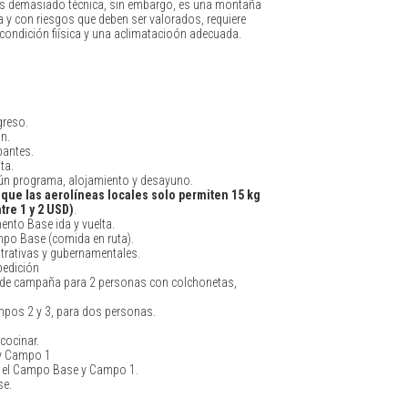
 es demasiado técnica, sin embargo, es una montaña
a y con riesgos que deben ser valorados, requiere
condición fiísica y una aclimatacioón adecuada.
greso.
n.
pantes.
ta.
gún programa, alojamiento y desayuno.
 que las aerolíneas locales solo permiten 15 kg
tre 1 y 2 USD)
.
ento Base ida y vuelta.
ampo Base (comida en ruta).
trativas y gubernamentales.
edición
 de campaña para 2 personas con colchonetas,
mpos 2 y 3, para dos personas.
cocinar.
 y Campo 1
en el Campo Base y Campo 1.
se.