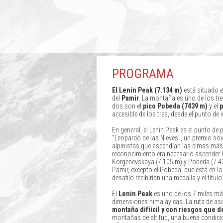
VERA
LE
PROGRAMA
El Lenin Peak (7.134 m)
está situado e
del
Pamir
. La montaña es uno de los tres
dos son el
pico Pobeda (7439 m)
y el
p
accesible de los tres, desde el punto de v
En general, el Lenin Peak es el punto de
“Leopardo de las Nieves", un premio sov
alpinistas que ascendían las cimas más 
reconocimiento era necesario ascender 
Korgenevskaya (7.105 m) y Pobeda (7.439
Pamir, excepto el Pobeda, que está en la
desafiío recibirían una medalla y el títul
El
Lenin Peak
es uno de los 7 miles má
dimensiones himaláyicas. La ruta de asc
montaña difíícil y con riesgos que 
montañas de altitud, una buena condicio