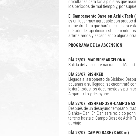
dificultades para los alpinistas que asci
los períodos de mal tiempo y, por supues
El Campamento Base en Achik Tash (
es un lugar muy agradable con prados de
infraestructura que hará que nuestra es
método de expedición estableciendo lo
aclimatamos y ascendiendo alguna otr
PROGRAMA DE LA ASCENSIÓN:
DÍA 25/07: MADRID/BARCELONA
Salida del vuelo internacional de Madri
DÍA
26/07: BISHKEK
Llegada al aeropuerto de Bishkek. Despué
aduanas a su llegada, se encontrará con
le dará todos los documentos y permisos
Alojamiento y desayuno
DÍA
27/07: BISHKEK-OSH-CAMPO BASE
Después de un desayuno temprano, trasl
Bishkek-Osh. En Osh será recibido por n
terreno hasta el Campo Base de Achik T
de viaje
DÍA
28/07: CAMPO BASE (3.600 m)