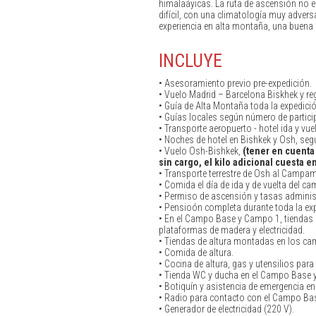
himalaáyicas. La ruta de ascensión no
difícil, con una climatología muy advers
experiencia en alta montaña, una buena 
INCLUYE
• Asesoramiento previo pre-expedición.
• Vuelo Madrid – Barcelona Biskhek y re
• Guía de Alta Montaña toda la expedició
• Guías locales según número de partici
• Transporte aeropuerto - hotel ida y vuel
• Noches de hotel en Bishkek y Osh, se
• Vuelo Osh-Bishkek,
(tener en cuenta
sin cargo, el kilo adicional cuesta en
• Transporte terrestre de Osh al Campam
• Comida el día de ida y de vuelta del c
• Permiso de ascensión y tasas adminis
• Pensioón completa durante toda la exp
• En el Campo Base y Campo 1, tiendas
plataformas de madera y electricidad.
• Tiendas de altura montadas en los ca
• Comida de altura.
• Cocina de altura, gas y utensilios para 
• Tienda WC y ducha en el Campo Base
• Botiquín y asistencia de emergencia 
• Radio para contacto con el Campo Ba
• Generador de electricidad (220 V).