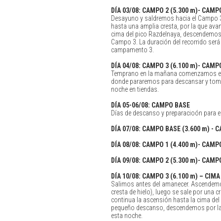
DÍA
03/08: CAMPO 2 (5.300 m)- CAMPO
Desayuno y saldremos hacia el Campo 3
hasta una amplia cresta, por la que ava
cima del pico Razdelnaya, descendemos y 
Campo 3. La duración del recorrido será
campamento 3.
DÍA
04/08: CAMPO 3 (6.100 m)- CAMPO
Temprano en la mañana comenzamos el
donde pararemos para descansar y tom
noche en tiendas.
DÍA
05-06/08: CAMPO BASE
Días de descanso y preparacioón para el
DÍA
07/08: CAMPO BASE (3.600 m) - C
DÍA
08/08: CAMPO 1 (4.400 m)- CAMPO
DÍA
09/08: CAMPO 2 (5.300 m)- CAMPO
DÍA
10/08: CAMPO 3 (6.100 m) – CIMA
Salimos antes del amanecer. Ascendemos 
cresta de hielo), luego se sale por una 
continua la ascensión hasta la cima del 
pequeño descanso, descendemos por l
esta noche.